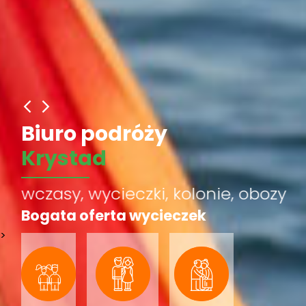
Biuro podróży
Krystad
wczasy, wycieczki, kolonie, obozy
Bogata oferta wycieczek
>