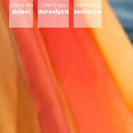
Oferty dla
Oferty dla
Oferty dla
dzieci
dorosłych
seniorów