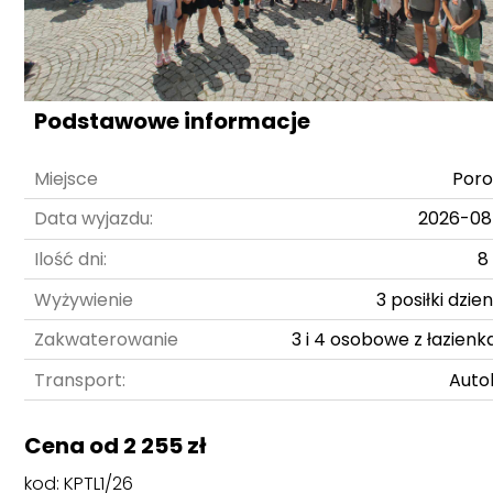
Podstawowe informacje
Miejsce
Poro
Data wyjazdu:
2026-08
Ilość dni:
8
Wyżywienie
3 posiłki dzie
Zakwaterowanie
3 i 4 osobowe z łazienk
Transport:
Auto
Cena od 2 255 zł
kod: KPTL1/26