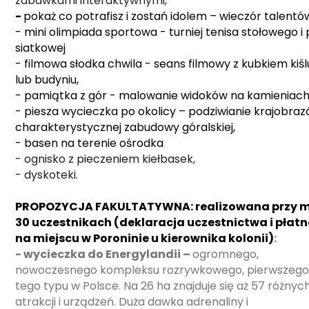
zabawkami interaktywnymi,
-
pokaż co potrafisz i zostań idolem – wieczór talentó
- mini olimpiada sportowa - turniej tenisa stołowego i p
siatkowej
- filmowa słodka chwila - seans filmowy z kubkiem kiśl
lub budyniu,
- pamiątka z gór - malowanie widoków na kamieniach
- piesza wycieczka po okolicy – podziwianie krajobraz
charakterystycznej zabudowy góralskiej,
- basen na terenie ośrodka
- ognisko z pieczeniem kiełbasek,
- dyskoteki.
PROPOZYCJA FAKULTATYWNA: realizowana przy m
30 uczestnikach (deklaracja uczestnictwa i płat
na miejscu w Poroninie u kierownika kolonii)
:
- wycieczka do Energylandii –
ogromnego,
nowoczesnego kompleksu rozrywkowego, pierwszeg
tego typu w Polsce. Na 26 ha znajduje się aż 57 różnyc
atrakcji i urządzeń. Duża dawka adrenaliny i