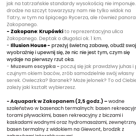
jak na tatrzańskie standardy wysokością nie imponuje
drodze na szczyt towarzyszy nam nie tylko widok na
Tatry, w tym na śpiącego Rycerza, ale również pano
Zakopanego.
-
Zakopane
:
Krupówki
to reprezentacyjna ulica
Zakopanego. Deptak o długości ok. 1 km.
-
Illusion House -
przeżyj świetną zabawę, obudź swo
wyobraźnię i upewnij się, że nic nie jest tym, czym się
wydaje na pierwszy rzut oka.
-
Muzeum oscypka -
poczuj się jak prawdziwy juhas i
czujnym okiem baców, zrób samodzielnie swój własny
serek. Owieczka? Baranek? Może jelonek? To od Ciebi
zależy jaki kształt wybierzesz.
- Aquapark w Zakopanem (2,5 godz.) –
wodne
szaleństwo w basenach termalnych: basen rekreacyjn
torami pływackimi, basen rekreacyjny z biczami i
kaskadami wodnymi oraz hydromasażami, zewnętrzn
basen termalny z widokiem na Giewont, brodzik z