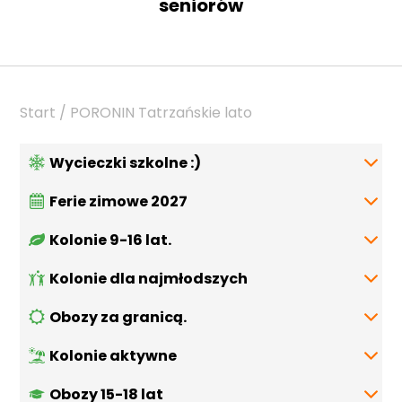
seniorów
Start / PORONIN Tatrzańskie lato
Wycieczki szkolne :)
Ferie zimowe 2027
Propozycje wycieczek
Kolonie 9-16 lat.
Trzy stolice Europy
Kolonie dla najmłodszych
PORONIN Mali taternicy
Jednodniowa integracja na Kaszubach
Obozy za granicą.
KASZUBY Moje pierwsze kolonie
BESKID ŻYWIECKI Zwardoń Perła Beskidów
Kłodawa Kopalnia Soli
Kolonie aktywne
Włochy BELLA ITALIA
DĄBKI Riwiera Bałtycka
Obozy 15-18 lat
OBÓZ TENISOWY
Hiszpania VIVA ESPANA
PORONIN Tatrzańskie lato