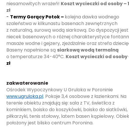
niesamowitych wrażeń!
Koszt wycieczki od osoby – 
zł
-
Termy Gorący Potok –
kolejna dawka wodnego
szaleństwa w kilkunastu basenach zewnętrznych
z naturalną, surową wodą siarkową. Do dyspozycji jest
niecek basenowych o różnej charakterystyce fontann
masaże wodne i gejzery, zjeżdżalnie oraz strefa dziecię
Baseny napełnione są
siarkową wodą termalną
o temperaturze 34-40°C.
Koszt wycieczki od osoby 
zł
zakwaterowanie
Ośrodek Wypoczynkowy U Gruloka w Poroninie
www.ugruloka.pl
. Pokoje 3,4 osobowe z łazienkami. Na
terenie obiektu znajdują się: sala z TV, świetlica z
kominkiem, boisko do koszykówki, boisko do siatkówki,
piłkarzyki, tenis stołowy, latem basen kąpielowy. Obie
położony jest blisko centrum Poronina.