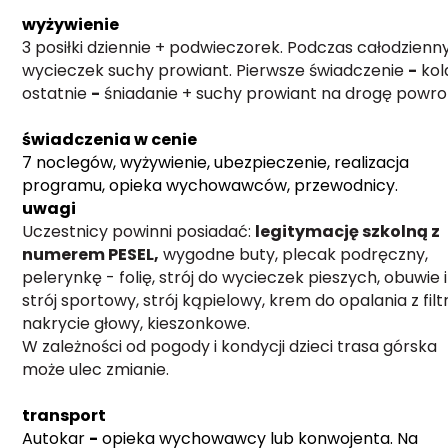
wyżywienie
3 posiłki dziennie + podwieczorek. Podczas całodzienn
wycieczek suchy prowiant. Pierwsze świadczenie
-
kol
ostatnie
-
śniadanie + suchy prowiant na drogę powro
świadczenia w cenie
7 noclegów, wyżywienie, ubezpieczenie, realizacja
programu, opieka wychowawców, przewodnicy.
uwagi
Uczestnicy powinni posiadać:
legitymację szkolną z
numerem PESEL,
wygodne buty, plecak podręczny,
pelerynkę - folię, strój do wycieczek pieszych, obuwie i
strój sportowy, strój kąpielowy, krem do opalania z fil
nakrycie głowy, kieszonkowe.
W zależności od pogody i kondycji dzieci trasa górska
może ulec zmianie.
transport
Autokar
-
opieka wychowawcy lub konwojenta. Na