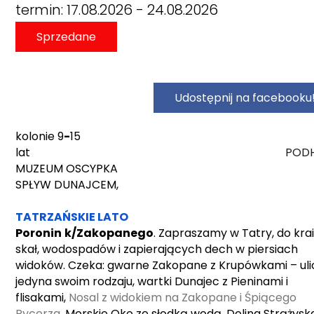
termin: 17.08.2026 - 24.08.2026
Sprzedane
Udostępnij na facebooku
kolonie 9
-
15
lat
PODHAL
MUZEUM OSCYPKA
SPŁYW DUNAJCEM,
TATRZAŃSKIE LATO
Poronin
k/Zakopanego
. Zapraszamy w Tatry, do kra
skał, wodospadów i zapierających dech w piersiach
widoków. Czeka: gwarne Zakopane z Krupówkami – uli
jedyna swoim rodzaju, wartki Dunajec z Pieninami i
flisakami,
Nosal z widokiem na Zakopane i Śpiącego
Rycerza,
Morskie Oko ze słodką wodą, Dolina Strążysk