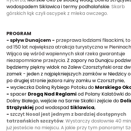
wodospadem Siklawica i termy podhalańskie
. Skarb
górskich łąk czyli oscypek z mleka owczego.
PROGRAM
- spływ Dunajcem
-
przeprawa łodziami flisackimi, to 
od 150 lat największa atrakcja turystyczna w Pieninach
Wijąca się wśród wapiennych skał rzeka gwarantuje
niezapomniane przeżycia.
Z zapory na Dunajcu podziw
będziemy piękny widok na Zalew Czorsztyński oraz d
zamek - jeden z najpiękniejszych zamków w Niedzicy o
po drugiej stronie jeziora ruiny zamku w Czorsztynie
,
-
wycieczka Doliną Rybiego Potoku do
Morskiego Ok
-
spacer
Drogą Nad Reglami
od Polany Kalatówki do
Doliny Białego, wejście na Sarnie Skałki i zejście do
Doli
Strążyskiej
pod wodospad
Siklawica
,
-
szczyt
Nosal jest jednym z bardziej dostępnych
tatrzańskich szczytów
. Wystarczy dosłownie 40 minu
już jesteście na miejscu. A jakie przy tym panoramy! S