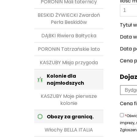
Ilość m
PORONIN Mali taternicy
BESKID ŻYWIECKI Zwardoń
Perła Beskidów
Tytuł w
DĄBKI Riwiera Bałtycka
Data w
Data p
PORONIN Tatrzańskie lato
Cena 
KASZUBY Misja przygoda
Kolonie dla
Dojaz
najmłodszych
KASZUBY Moje pierwsze
kolonie
Cena f
Obozy za granicą.
*
Oświa
imprezy,
Włochy BELLA ITALIA
Zgłoszen