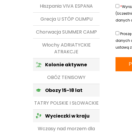
Hiszpania VIVA ESPANA
*
Wyra
(Uczestn
Grecja U STÓP OLIMPU
danych os
Chorwacja SUMMER CAMP
Proszę
danych o
Włochy ADRIATYCKIE
ustawą z
ATRAKCJE
Kolonie aktywne
OBÓZ TENISOWY
Obozy 15-18 lat
TATRY POLSKIE I SŁOWACKIE
Wycieczki w kraju
Wczasy nad morzem dla