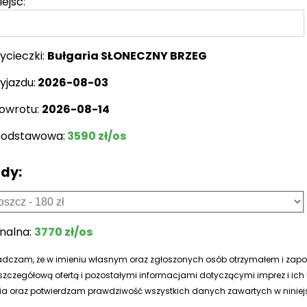
iejsc:
ycieczki:
Bułgaria SŁONECZNY BRZEG
yjazdu:
2026-08-03
owrotu:
2026-08-14
podstawowa:
3590 zł/os
dy:
inalna:
3770 zł/os
dczam, że w imieniu własnym oraz zgłoszonych osób otrzymałem i zapo
 szczegółową ofertą i pozostałymi informacjami dotyczącymi imprez i i
ia oraz potwierdzam prawdziwość wszystkich danych zawartych w niniejs