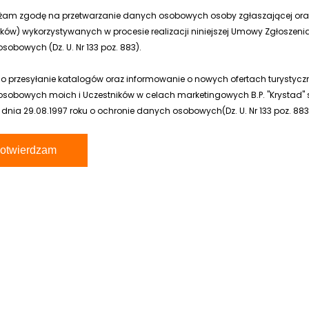
żam zgodę na przetwarzanie danych osobowych osoby zgłaszającej or
ików) wykorzystywanych w procesie realizacji niniejszej Umowy Zgłoszenia
obowych (Dz. U. Nr 133 poz. 883).
 o przesyłanie katalogów oraz informowanie o nowych ofertach turyst
sobowych moich i Uczestników w celach marketingowych B.P. "Krystad" s.c
 dnia 29.08.1997 roku o ochronie danych osobowych(Dz. U. Nr 133 poz. 883