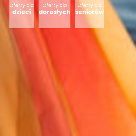
Oferty dla
Oferty dla
Oferty dla
dzieci
dorosłych
seniorów