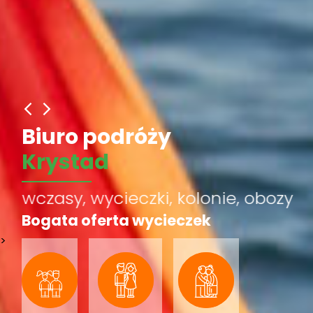
Biuro podróży
Krystad
wczasy, wycieczki, kolonie, obozy
Bogata oferta wycieczek
>